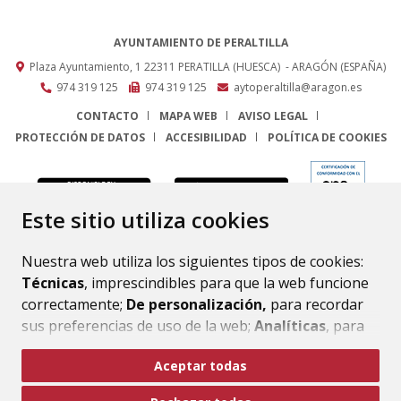
AYUNTAMIENTO DE PERALTILLA
Plaza Ayuntamiento, 1
22311
PERATILLA (HUESCA)
- ARAGÓN
(ESPAÑA)
974 319 125
974 319 125
aytoperaltilla@aragon.es
CONTACTO
MAPA WEB
AVISO LEGAL
PROTECCIÓN DE DATOS
ACCESIBILIDAD
POLÍTICA DE COOKIES
ENLACE
Este sitio utiliza cookies
Nuestra web utiliza los siguientes tipos de cookies:
Técnicas
, imprescindibles para que la web funcione
correctamente;
De personalización,
para recordar
sus preferencias de uso de la web;
Analíticas
, para
mejorar el funcionamiento de la web y sus servicios.
Aceptar todas
Si acepta pulsando el botón
“Aceptar todas”