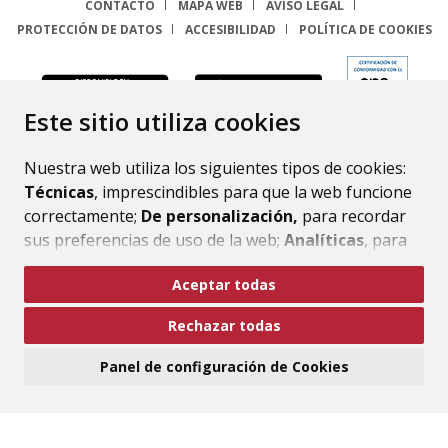
CONTACTO
MAPA WEB
AVISO LEGAL
PROTECCIÓN DE DATOS
ACCESIBILIDAD
POLÍTICA DE COOKIES
ENLACE
Este sitio utiliza cookies
Nuestra web utiliza los siguientes tipos de cookies:
Técnicas
, imprescindibles para que la web funcione
correctamente;
De personalización,
para recordar
sus preferencias de uso de la web;
Analíticas
, para
mejorar el funcionamiento de la web y sus servicios.
Aceptar todas
Si acepta pulsando el botón
“Aceptar todas”
Rechazar todas
consideramos que acepta su uso. Si pulsa el botón
“Rechazar todas”
o continúa navegando sin realizar
Panel de configuración de Cookies
ninguna acción, se guardarán las cookies técnicas
imprescindibles. Para personalizar sus preferencias
acceda al
“Panel de configuración de cookies”.