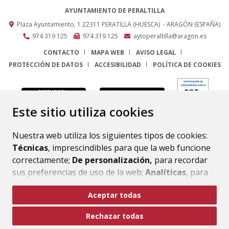
AYUNTAMIENTO DE PERALTILLA
Plaza Ayuntamiento, 1
22311
PERATILLA (HUESCA)
- ARAGÓN
(ESPAÑA)
974 319 125
974 319 125
aytoperaltilla@aragon.es
CONTACTO
MAPA WEB
AVISO LEGAL
PROTECCIÓN DE DATOS
ACCESIBILIDAD
POLÍTICA DE COOKIES
ENLACE
Este sitio utiliza cookies
Nuestra web utiliza los siguientes tipos de cookies:
Técnicas
, imprescindibles para que la web funcione
correctamente;
De personalización,
para recordar
sus preferencias de uso de la web;
Analíticas
, para
mejorar el funcionamiento de la web y sus servicios.
Aceptar todas
Si acepta pulsando el botón
“Aceptar todas”
Rechazar todas
consideramos que acepta su uso. Si pulsa el botón