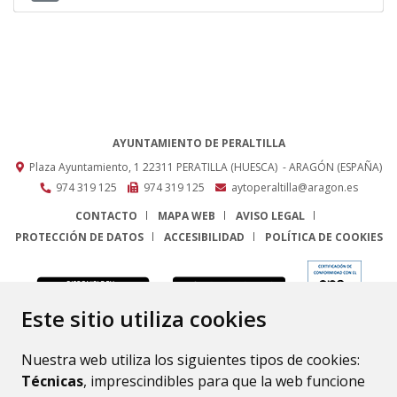
AYUNTAMIENTO DE PERALTILLA
Plaza Ayuntamiento, 1
22311
PERATILLA (HUESCA)
- ARAGÓN
(ESPAÑA)
974 319 125
974 319 125
aytoperaltilla@aragon.es
CONTACTO
MAPA WEB
AVISO LEGAL
PROTECCIÓN DE DATOS
ACCESIBILIDAD
POLÍTICA DE COOKIES
ENLACE
Este sitio utiliza cookies
Nuestra web utiliza los siguientes tipos de cookies:
Técnicas
, imprescindibles para que la web funcione