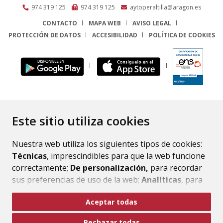
974 319 125
974 319 125
aytoperaltilla@aragon.es
CONTACTO
MAPA WEB
AVISO LEGAL
PROTECCIÓN DE DATOS
ACCESIBILIDAD
POLÍTICA DE COOKIES
ENLACE
Este sitio utiliza cookies
Nuestra web utiliza los siguientes tipos de cookies:
Técnicas
, imprescindibles para que la web funcione
correctamente;
De personalización,
para recordar
sus preferencias de uso de la web;
Analíticas
, para
mejorar el funcionamiento de la web y sus servicios.
Aceptar todas
Si acepta pulsando el botón
“Aceptar todas”
Rechazar todas