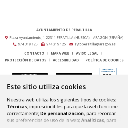
AYUNTAMIENTO DE PERALTILLA
Plaza Ayuntamiento, 1
22311
PERATILLA (HUESCA)
- ARAGÓN
(ESPAÑA)
974 319 125
974 319 125
aytoperaltilla@aragon.es
CONTACTO
MAPA WEB
AVISO LEGAL
PROTECCIÓN DE DATOS
ACCESIBILIDAD
POLÍTICA DE COOKIES
ENLACE
Este sitio utiliza cookies
Nuestra web utiliza los siguientes tipos de cookies:
Técnicas
, imprescindibles para que la web funcione
correctamente;
De personalización,
para recordar
sus preferencias de uso de la web;
Analíticas
, para
mejorar el funcionamiento de la web y sus servicios.