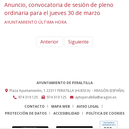
Anuncio, convocatoria de sesión de pleno
ordinaria para el jueves 30 de marzo
AYUNTAMIENTO
ÚLTIMA HORA
Anterior
Siguiente
AYUNTAMIENTO DE PERALTILLA
Plaza Ayuntamiento, 1
22311
PERATILLA (HUESCA)
- ARAGÓN
(ESPAÑA)
974 319 125
974 319 125
aytoperaltilla@aragon.es
CONTACTO
MAPA WEB
AVISO LEGAL
PROTECCIÓN DE DATOS
ACCESIBILIDAD
POLÍTICA DE COOKIES
ENLACE