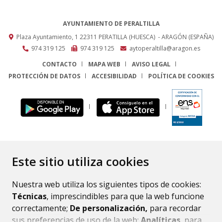
AYUNTAMIENTO DE PERALTILLA
Plaza Ayuntamiento, 1
22311
PERATILLA (HUESCA)
- ARAGÓN
(ESPAÑA)
974 319 125
974 319 125
aytoperaltilla@aragon.es
CONTACTO
MAPA WEB
AVISO LEGAL
PROTECCIÓN DE DATOS
ACCESIBILIDAD
POLÍTICA DE COOKIES
ENLACE
Este sitio utiliza cookies
Nuestra web utiliza los siguientes tipos de cookies:
Técnicas
, imprescindibles para que la web funcione
correctamente;
De personalización,
para recordar
sus preferencias de uso de la web;
Analíticas
, para