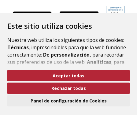
ENLACE
Este sitio utiliza cookies
Nuestra web utiliza los siguientes tipos de cookies:
Técnicas
, imprescindibles para que la web funcione
correctamente;
De personalización,
para recordar
sus preferencias de uso de la web;
Analíticas
, para
mejorar el funcionamiento de la web y sus servicios.
Aceptar todas
Si acepta pulsando el botón
“Aceptar todas”
Rechazar todas
consideramos que acepta su uso. Si pulsa el botón
“Rechazar todas”
o continúa navegando sin realizar
Panel de configuración de Cookies
ninguna acción, se guardarán las cookies técnicas
imprescindibles. Para personalizar sus preferencias
acceda al
“Panel de configuración de cookies”.
Puede consultar más información, cómo