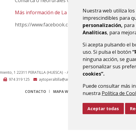
Comarca o neorurales venidos de las ciudades.
Nuestra web utiliza los
Más información de La Asociación El Licinar aquí.
imprescindibles para q
https://www.facebook.com/asociacionellicinar/
personalización,
para 
Analíticas
, para mejora
Si acepta pulsando el 
uso. Si pulsa el botón
“
ninguna acción, se guar
personalizar sus prefe
amiento, 1
22311
PERATILLA (HUESCA)
- ARAGÓN
(ESPAÑA)
cookies”.
974 319 125
aytoperaltilla@aragon.es
Puede consultar más in
CONTACTO
MAPA WEB
AVISO LEGAL
PROTECCIÓN 
nuestra
Política de Coo
Aceptar todas
Re