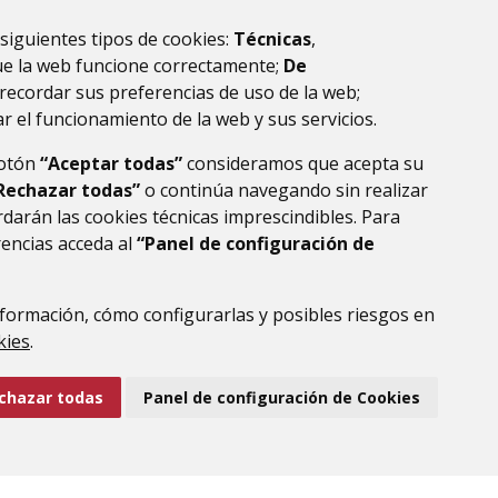
 siguientes tipos de cookies:
Técnicas
,
ue la web funcione correctamente;
De
recordar sus preferencias de uso de la web;
r el funcionamiento de la web y sus servicios.
botón
“Aceptar todas”
consideramos que acepta su
Rechazar todas”
o continúa navegando sin realizar
darán las cookies técnicas imprescindibles. Para
rencias acceda al
“Panel de configuración de
formación, cómo configurarlas y posibles riesgos en
DE DATOS
ACCESIBILIDAD
POLÍTICA DE COOKIES
kies
.
ENLACE EXTERNO AL
chazar todas
Panel de configuración de Cookies