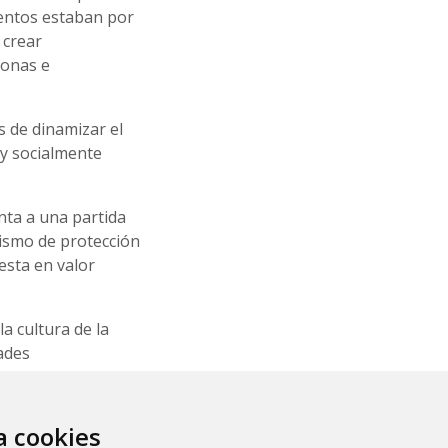
ientos estaban por
 crear
sonas e
s de dinamizar el
 y socialmente
nta a una partida
mismo de protección
esta en valor
a cultura de la
ades
desarrollando
 alimentaria y de
narios de la
za cookies