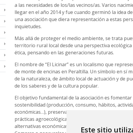
a las necesidades de los/las vecinos/as. Varios nacim
llegar en el año 2014 y fue cuando germinó la idea de
una asociación que diera representación a estas per
inquietudes.
Más allá de proteger el medio ambiente, se trata pue
territorio rural local desde una perspectiva ecológica
ética, pensando en las generaciones futuras.
El nombre de “El Licinar” es un localismo que represe
de monte de encinas en Peraltilla. Un símbolo en sí 
de la naturaleza, de ámbito local de actuación y de pu
de los saberes y de la cultura popular.
El objetivo fundamental de la asociación es fomentar l
sostenibilidad (producción, consumo, hábitos, activid
económicas…), preservando los saberes populares y 
prácticas agroecológicas en búsqueda de la soberanía
alternativas económicas reales para los jóvenes origi
Este sitio utili